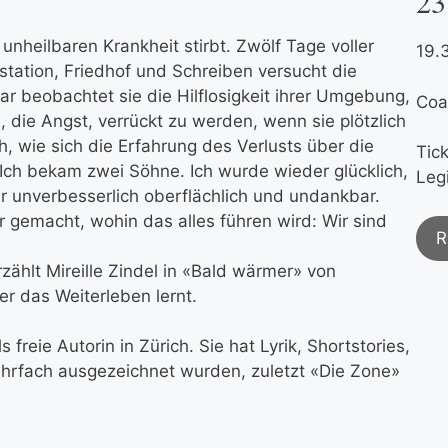
23
 unheilbaren Krankheit stirbt. Zwölf Tage voller
19.
station, Friedhof und Schreiben versucht die
lar beobachtet sie die Hilflosigkeit ihrer Umgebung,
Coa
die Angst, verrückt zu werden, wenn sie plötzlich
, wie sich die Erfahrung des Verlusts über die
Tic
Ich bekam zwei Söhne. Ich wurde wieder glücklich,
Legi
r unverbesserlich oberflächlich und undankbar.
r gemacht, wohin das alles führen wird: Wir sind
R
ählt Mireille Zindel in «Bald wärmer» von
er das Weiterleben lernt.
 freie Autorin in Zürich. Sie hat Lyrik, Shortstories,
hrfach ausgezeichnet wurden, zuletzt «Die Zone»